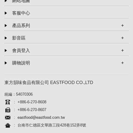
網站地圖
客服中心
產品系列
火鍋湯底系列
影音區
即食小菜系列
平面報導
會員登入
醬料系列
影音報導
批發團購
忘記密碼
購物說明
料理短片
餐飲業者營業用
訂單進度
購物說明
東方韻味食品有限公司 EASTFOOD CO.,LTD
離島配送說明
統編：54070306
隱私權說明
: ­+886-6-270-8608
: ­+886-6-270-8607
:
eastfood@eastfood.com.tw
: 台南市仁德區文華路三段428巷152弄8號