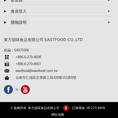
影音區
即食小菜系列
平面報導
會員登入
醬料系列
影音報導
批發團購
忘記密碼
購物說明
料理短片
餐飲業者營業用
訂單進度
購物說明
東方韻味食品有限公司 EASTFOOD CO.,LTD
離島配送說明
統編：54070306
隱私權說明
: ­+886-6-270-8608
: ­+886-6-270-8607
:
eastfood@eastfood.com.tw
: 台南市仁德區文華路三段428巷152弄8號
© 版權所有 東方韻味食品有限公司
訂購專線 06-­270-8608
網站地圖