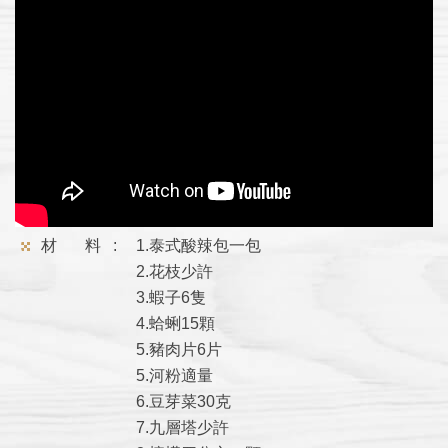
材 料 :
1.泰式酸辣包一包
2.花枝少許
3.蝦子6隻
4.蛤蜊15顆
5.豬肉片6片
5.河粉適量
6.豆芽菜30克
7.九層塔少許